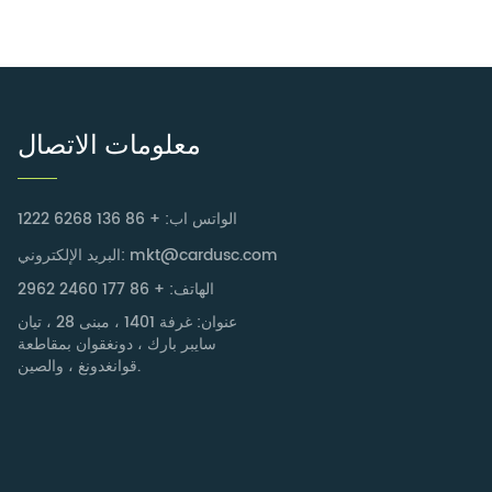
معلومات الاتصال
الواتس اب: + 86 136 6268 1222
البريد الإلكتروني: mkt@cardusc.com
الهاتف: + 86 177 2460 2962
عنوان: غرفة 1401 ، مبنى 28 ، تيان
سايبر بارك ، دونغقوان بمقاطعة
قوانغدونغ ، والصين.