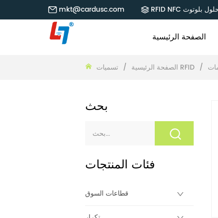
RFID NF حلول بلوتوث
mkt@cardusc.com
الصفحة الرئيسية
/
تسميات RFID
الصفحة الرئيسية
/
بحث
فئات المنتجات
قطاعات السوق
تكرار