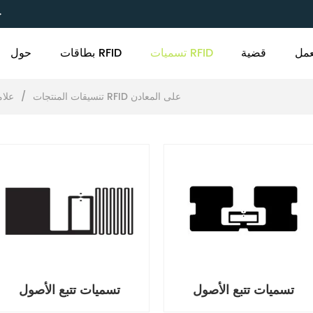
C
مل
قضية
تسميات RFID
بطاقات RFID
حول
علامات RFID على المعادن
تنسيقات المنتجات
/
تسميات تتبع الأصول
تسميات تتبع الأصول