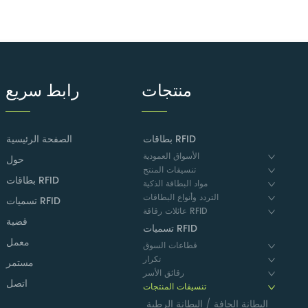
منتجات
رابط سريع
بطاقات RFID
الصفحة الرئيسية
الأسواق العمودية
حول
تنسيقات المنتج
بطاقات RFID
مواد البطاقة الذكية
التردد وأنواع البطاقات
تسميات RFID
عائلات رقاقة RFID
قضية
تسميات RFID
معمل
قطاعات السوق
تكرار
مستمر
رقائق الأسر
اتصل
تنسيقات المنتجات
البطانة الجافة / البطانة الرطبة