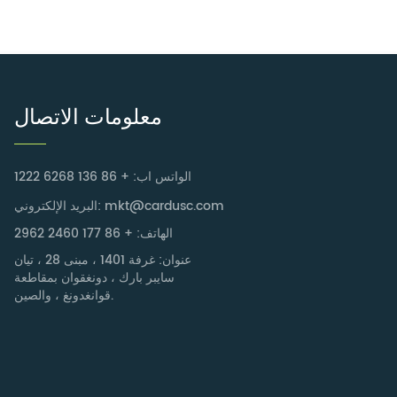
معلومات الاتصال
الواتس اب: + 86 136 6268 1222
البريد الإلكتروني: mkt@cardusc.com
الهاتف: + 86 177 2460 2962
عنوان: غرفة 1401 ، مبنى 28 ، تيان
سايبر بارك ، دونغقوان بمقاطعة
قوانغدونغ ، والصين.