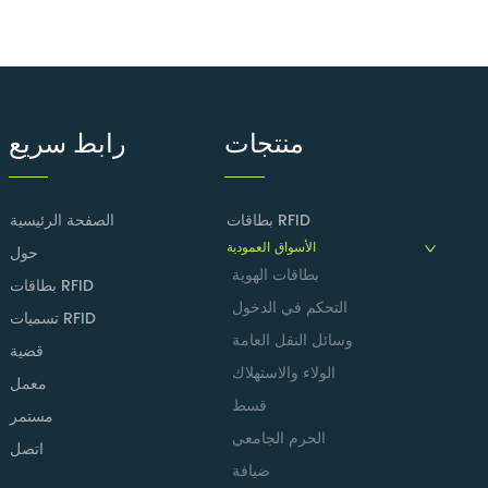
منتجات
رابط سريع
بطاقات RFID
الصفحة الرئيسية
الأسواق العمودية
حول
بطاقات الهوية
بطاقات RFID
التحكم في الدخول
تسميات RFID
وسائل النقل العامة
قضية
الولاء والاستهلاك
معمل
قسط
مستمر
الحرم الجامعي
اتصل
ضيافة