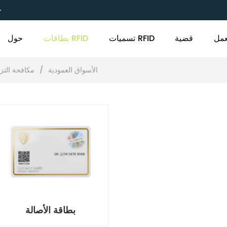
C
مل
قضية
تسميات RFID
بطاقات RFID
حول
الأسواق العمودية
/
مكافحة التز
بطاقة الأصالة