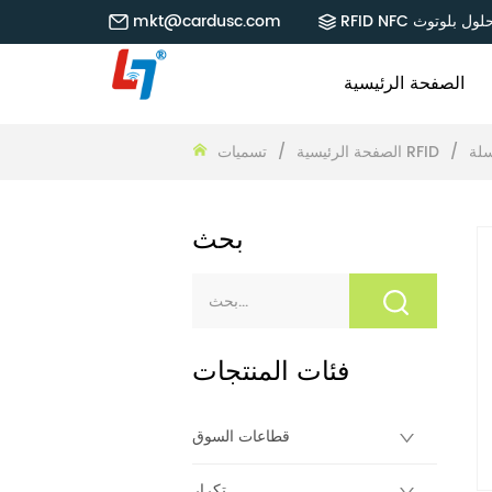
RFID NF حلول بلوتوث
mkt@cardusc.com
الصفحة الرئيسية
/
تسميات RFID
الصفحة الرئيسية
/
بحث
فئات المنتجات
قطاعات السوق
تكرار