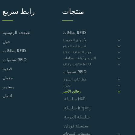
منتجات
رابط سريع
بطاقات RFID
الصفحة الرئيسية
الأسواق العمودية
حول
تنسيقات المنتج
بطاقات RFID
مواد البطاقة الذكية
التردد وأنواع البطاقات
تسميات RFID
عائلات رقاقة RFID
قضية
تسميات RFID
معمل
قطاعات السوق
تكرار
مستمر
رقائق الأسر
اتصل
سلسلة NXP
سلسلة Impinj
سلسلة الغريبة
سلسلة فودان
تنسيقات المنتجات