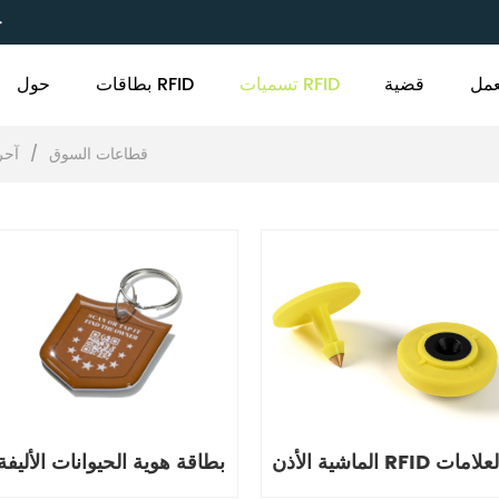
C
مل
قضية
تسميات RFID
بطاقات RFID
حول
قطاعات السوق
/
آحر
اشية الأذن RFID العلامات
بطاقة هوية الحيوانات الأليفة