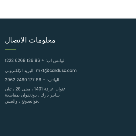
معلومات الاتصال
الواتس اب: + 86 136 6268 1222
البريد الإلكتروني: mkt@cardusc.com
الهاتف: + 86 177 2460 2962
عنوان: غرفة 1401 ، مبنى 28 ، تيان
سايبر بارك ، دونغقوان بمقاطعة
قوانغدونغ ، والصين.