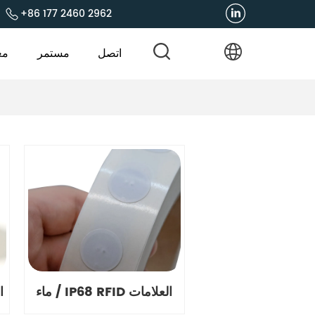
+86 177 2460 2962
اتصل
مستمر
مع
ماء / IP68 RFID العلامات
الم