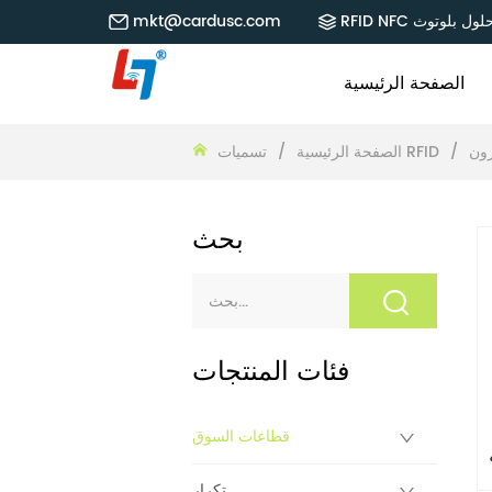
RFID NF حلول بلوتوث
mkt@cardusc.com
الصفحة الرئيسية
ون
/
تسميات RFID
الصفحة الرئيسية
/
بحث
فئات المنتجات
قطاعات السوق
تكرار