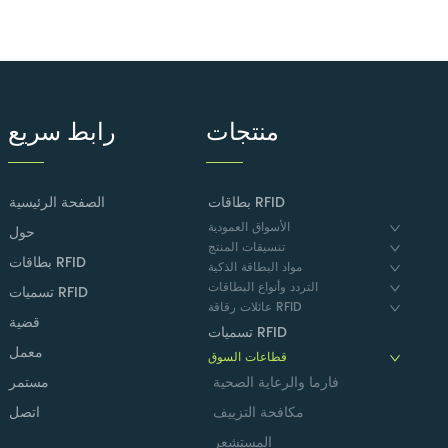
منتجات
رابط سريع
بطاقات RFID
الصفحة الرئيسية
الأسواق العمودية
حول
تنسيقات المنتج
بطاقات RFID
مواد البطاقة الذكية
التردد وأنواع البطاقات
تسميات RFID
عائلات رقاقة RFID
قضية
تسميات RFID
معمل
قطاعات السوق
فارما والرعاية الصحية
مستمر
مكافحة التزييف
اتصل
المستشعر