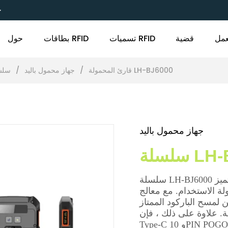
C
مل
قضية
تسميات RFID
بطاقات RFID
حول
سلسلة LH-BJ6000
قارئ المحمولة
/
جهاز محمول باليد
/
جهاز محمول باليد
LH-BJ6