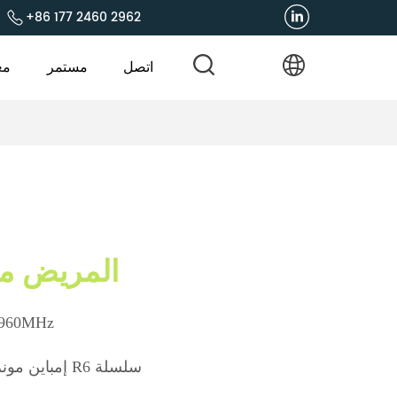
+86 177 2460 2962
اتصل
مستمر
مع
RFID المريض