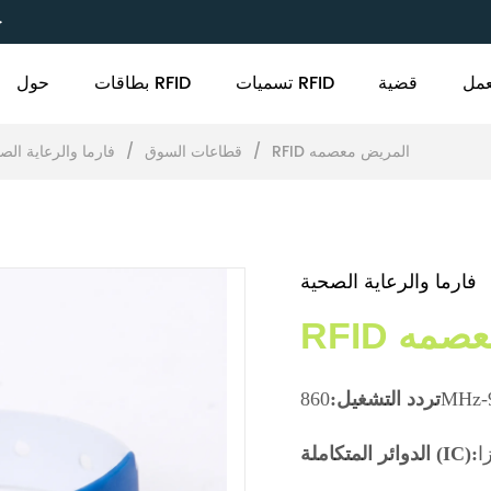
C
مل
قضية
تسميات RFID
بطاقات RFID
حول
RFID المريض معصمه
/
قطاعات السوق
/
فارما والرعاية الص
فارما والرعاية الصحية
 معصمه